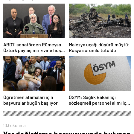
ABD’li senatörden Rümeysa
Malezya uçağı düşürülmüştü:
Öztürk paylaşımı: Evine hoş
Rusya sorumlu tutuldu
geldin!
Öğretmen atamaları için
ÖSYM: Sağlık Bakanlığı
başvurular bugün başlıyor
sözleşmeli personel alımı için
tercihler başladı
103 okunma