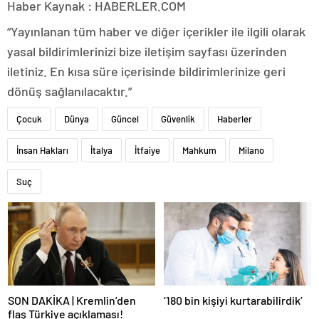
Haber Kaynak : HABERLER.COM
“Yayınlanan tüm haber ve diğer içerikler ile ilgili olarak
yasal bildirimlerinizi bize iletişim sayfası üzerinden
iletiniz. En kısa süre içerisinde bildirimlerinize geri
dönüş sağlanılacaktır.”
Çocuk
Dünya
Güncel
Güvenlik
Haberler
İnsan Hakları
İtalya
İtfaiye
Mahkum
Milano
Suç
SON DAKİKA | Kremlin’den
‘180 bin kişiyi kurtarabilirdik’
flaş Türkiye açıklaması!