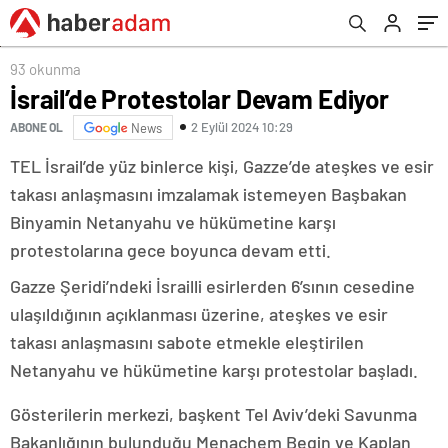
93 okunma
İsrail’de Protestolar Devam Ediyor
2 Eylül 2024 10:29
ABONE OL
News
TEL İsrail’de yüz binlerce kişi, Gazze’de ateşkes ve esir
takası anlaşmasını imzalamak istemeyen Başbakan
Binyamin Netanyahu ve hükümetine karşı
protestolarına gece boyunca devam etti.
Gazze Şeridi’ndeki İsrailli esirlerden 6’sının cesedine
ulaşıldığının açıklanması üzerine, ateşkes ve esir
takası anlaşmasını sabote etmekle eleştirilen
Netanyahu ve hükümetine karşı protestolar başladı.
Gösterilerin merkezi, başkent Tel Aviv’deki Savunma
Bakanlığının bulunduğu Menachem Begin ve Kaplan