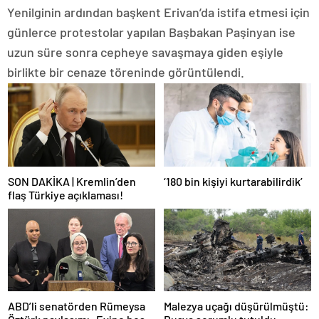
Yenilginin ardından başkent Erivan’da istifa etmesi için
günlerce protestolar yapılan Başbakan Paşinyan ise
uzun süre sonra cepheye savaşmaya giden eşiyle
birlikte bir cenaze töreninde görüntülendi.
SON DAKİKA | Kremlin’den
‘180 bin kişiyi kurtarabilirdik’
flaş Türkiye açıklaması!
ABD’li senatörden Rümeysa
Malezya uçağı düşürülmüştü: