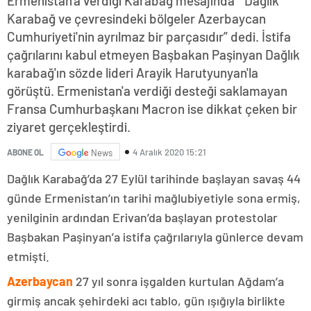
Ermenistan'a verdiği Karabağ mesajında “ Dağlık
Karabağ ve çevresindeki bölgeler Azerbaycan
Cumhuriyeti'nin ayrılmaz bir parçasıdır” dedi. İstifa
çağrılarını kabul etmeyen Başbakan Paşinyan Dağlık
karabağ'ın sözde lideri Arayik Harutyunyan'la
görüştü. Ermenistan'a verdiği desteği saklamayan
Fransa Cumhurbaşkanı Macron ise dikkat çeken bir
ziyaret gerçekleştirdi.
4 Aralık 2020 15:21
ABONE OL
News
Dağlık Karabağ’da 27 Eylül tarihinde başlayan savaş 44
günde Ermenistan’ın tarihi mağlubiyetiyle sona ermiş,
yenilginin ardından Erivan’da başlayan protestolar
Başbakan Paşinyan’a istifa çağrılarıyla günlerce devam
etmişti.
Azerbaycan
27 yıl sonra işgalden kurtulan Ağdam’a
girmiş ancak şehirdeki acı tablo, gün ışığıyla birlikte