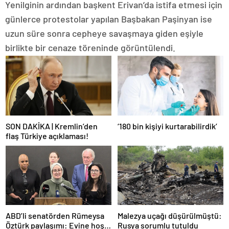
Yenilginin ardından başkent Erivan’da istifa etmesi için
günlerce protestolar yapılan Başbakan Paşinyan ise
uzun süre sonra cepheye savaşmaya giden eşiyle
birlikte bir cenaze töreninde görüntülendi.
SON DAKİKA | Kremlin’den
‘180 bin kişiyi kurtarabilirdik’
flaş Türkiye açıklaması!
ABD’li senatörden Rümeysa
Malezya uçağı düşürülmüştü:
Öztürk paylaşımı: Evine hoş
Rusya sorumlu tutuldu