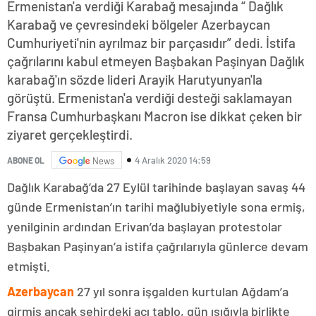
Ermenistan'a verdiği Karabağ mesajında “ Dağlık
Karabağ ve çevresindeki bölgeler Azerbaycan
Cumhuriyeti'nin ayrılmaz bir parçasıdır” dedi. İstifa
çağrılarını kabul etmeyen Başbakan Paşinyan Dağlık
karabağ'ın sözde lideri Arayik Harutyunyan'la
görüştü. Ermenistan'a verdiği desteği saklamayan
Fransa Cumhurbaşkanı Macron ise dikkat çeken bir
ziyaret gerçekleştirdi.
4 Aralık 2020 14:59
ABONE OL
News
Dağlık Karabağ’da 27 Eylül tarihinde başlayan savaş 44
günde Ermenistan’ın tarihi mağlubiyetiyle sona ermiş,
yenilginin ardından Erivan’da başlayan protestolar
Başbakan Paşinyan’a istifa çağrılarıyla günlerce devam
etmişti.
Azerbaycan
27 yıl sonra işgalden kurtulan Ağdam’a
girmiş ancak şehirdeki acı tablo, gün ışığıyla birlikte