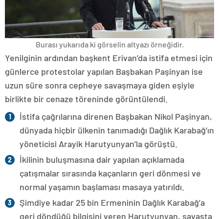
Burası yukarıda ki görselin altyazı örneğidir.
Yenilginin ardından başkent Erivan’da istifa etmesi için
günlerce protestolar yapılan Başbakan Paşinyan ise
uzun süre sonra cepheye savaşmaya giden eşiyle
birlikte bir cenaze töreninde görüntülendi.
İstifa çağrılarına direnen Başbakan Nikol Paşinyan,
dünyada hiçbir ülkenin tanımadığı Dağlık Karabağ’ın
yöneticisi Arayik Harutyunyan’la görüştü.
İkilinin buluşmasına dair yapılan açıklamada
çatışmalar sırasında kaçanların geri dönmesi ve
normal yaşamın başlaması masaya yatırıldı.
Şimdiye kadar 25 bin Ermeninin Dağlık Karabağ’a
geri döndüğü bilgisini veren Harutyunyan, savaşta