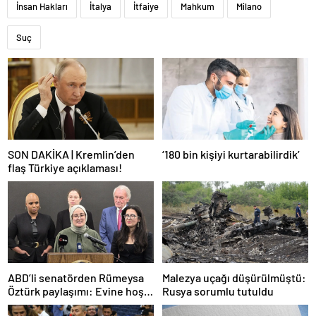
İnsan Hakları
İtalya
İtfaiye
Mahkum
Milano
Suç
SON DAKİKA | Kremlin’den
‘180 bin kişiyi kurtarabilirdik’
flaş Türkiye açıklaması!
ABD’li senatörden Rümeysa
Malezya uçağı düşürülmüştü:
Öztürk paylaşımı: Evine hoş
Rusya sorumlu tutuldu
geldin!