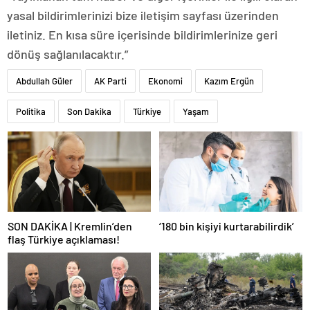
yasal bildirimlerinizi bize iletişim sayfası üzerinden
iletiniz. En kısa süre içerisinde bildirimlerinize geri
dönüş sağlanılacaktır.”
Abdullah Güler
AK Parti
Ekonomi
Kazım Ergün
Politika
Son Dakika
Türkiye
Yaşam
SON DAKİKA | Kremlin’den
‘180 bin kişiyi kurtarabilirdik’
flaş Türkiye açıklaması!