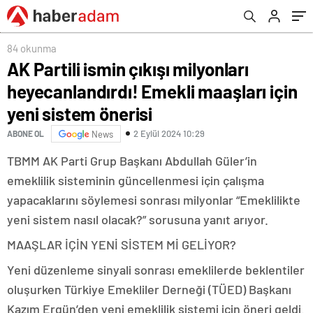
sistem önerisi
84 okunma
AK Partili ismin çıkışı milyonları
heyecanlandırdı! Emekli maaşları için
yeni sistem önerisi
2 Eylül 2024 10:29
ABONE OL
News
TBMM AK Parti Grup Başkanı Abdullah Güler’in
emeklilik sisteminin güncellenmesi için çalışma
yapacaklarını söylemesi sonrası milyonlar “Emeklilikte
yeni sistem nasıl olacak?” sorusuna yanıt arıyor.
MAAŞLAR İÇİN YENİ SİSTEM Mİ GELİYOR?
Yeni düzenleme sinyali sonrası emeklilerde beklentiler
oluşurken Türkiye Emekliler Derneği (TÜED) Başkanı
Kazım Ergün’den yeni emeklilik sistemi için öneri geldi.