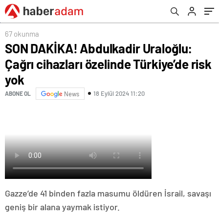
67 okunma
SON DAKİKA! Abdulkadir Uraloğlu:
Çağrı cihazları özelinde Türkiye’de risk
yok
18 Eylül 2024 11:20
ABONE OL
News
Gazze’de 41 binden fazla masumu öldüren İsrail, savaşı
geniş bir alana yaymak istiyor.