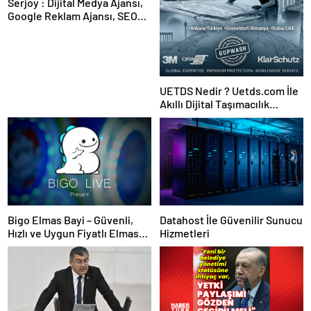
Serjoy : Dijital Medya Ajansı,
Google Reklam Ajansı, SEO
Ajansı ve Web Tasarım Ajansı
UETDS Nedir ? Uetds.com İle
Akıllı Dijital Taşımacılık
Yazılımı
Bigo Elmas Bayi – Güvenli,
Datahost İle Güvenilir Sunucu
Hızlı ve Uygun Fiyatlı Elmas
Hizmetleri
Satın Almanın Yeni Adresi