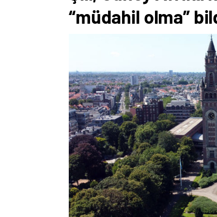
“müdahil olma” bi