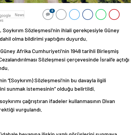
0
News
in, Soykırım Sözleşmesi’nin ihlali gerekçesiyle Güney
üdahil olma bildirimi yaptığını duyurdu.
 Güney Afrika Cumhuriyeti’nin 1948 tarihli Birleşmiş
Cezalandırılması Sözleşmesi çerçevesinde İsrail’e açtığı
ndu.
inin “(Soykırım) Sözleşmesi’nin bu davayla ilgili
ni sunmak istemesinin” olduğu belirtildi.
in soykırımı çağrıştıran ifadeler kullanmasının Divan
rektiği vurgulandı.
 müdahale beyanına ilişkin yazılı görüşlerini sunmaya