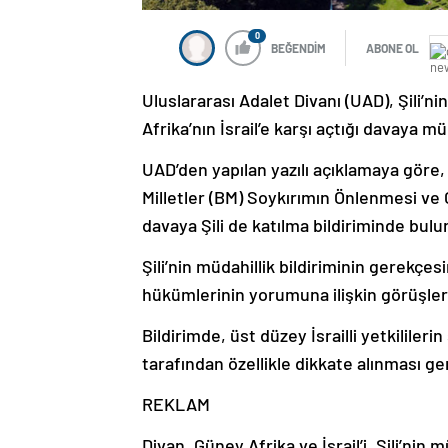
0
BEĞENDİM
ABONE OL
Uluslararası Adalet Divanı (UAD), Şili’n
Afrika’nın İsrail’e karşı açtığı davaya m
UAD’den yapılan yazılı açıklamaya göre,
Milletler (BM) Soykırımın Önlenmesi ve 
davaya Şili de katılma bildiriminde bulu
Şili’nin müdahillik bildiriminin gerekçes
hükümlerinin yorumuna ilişkin görüşleri
Bildirimde, üst düzey İsrailli yetkililer
tarafından özellikle dikkate alınması ge
REKLAM
Divan, Güney Afrika ve İsrail’i, Şili’nin