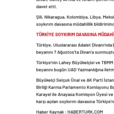
davet etti.
Şili, Nikaragua, Kolombiya, Libya, Meksi
soykırım davasına müdahillik bildirimin
TÜRKİYE SOYKIRIM DAVASINA MÜDAH
Türkiye, Uluslararası Adalet Divanı’nda 
beyanını 7 Ağustos’ta Divan’a sunmuşt
Türkiye’nin Lahey Büyükelçisi ve TBMM M
beyanını bugün UAD Yazmanlığına iletmi
Büyükelçi Selçuk Ünal ve AK Parti İstan
Birliği Karma Parlamento Komisyonu Baş
Karayel ile Anayasa Komisyon Üyesi ve De
karşı açılan soykırım davasına Türkiye’ni
Haber Kaynak : HABERTURK.COM