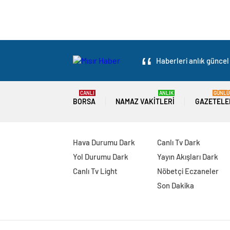
Haberleri anlık güncel 
CANLI
ANLIK
GÜNLÜ
BORSA
NAMAZ VAKITLERI
GAZETELE
Hava Durumu Dark
Canlı Tv Dark
Yol Durumu Dark
Yayın Akışları Dark
Canlı Tv Light
Nöbetçi Eczaneler
Son Dakika