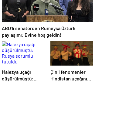
ABD’li senatörden Rümeysa Öztürk
paylaşımı: Evine hoş geldin!
Malezya uçağı
Çinli fenomenler
düşürülmüştü:
Hindistan uçağının
Rusya sorumlu
düşmesiyle dalga
tutuldu
geçti: ‘YENİ UÇAĞIM
DÜŞÜRÜLDÜ’