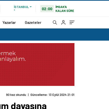
İMSAK'A
İSTANBUL
02:00
KALAN SÜRE
°
Yazarlar
Gazeteler
90 kez okundu
|
Güncelleme: 13 Eylül 2024 21:01
ırım davasına