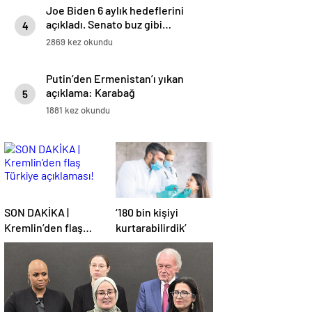
Joe Biden 6 aylık hedeflerini
açıkladı. Senato buz gibi…
4
2869 kez okundu
Putin’den Ermenistan’ı yıkan
açıklama: Karabağ
5
Azerbaycan’ın ayrılmaz bir
1881 kez okundu
parçasıdır!
SON DAKİKA |
‘180 bin kişiyi
Kremlin’den flaş
kurtarabilirdik’
Türkiye açıklaması!