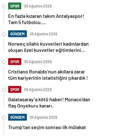
SPOR
05 Ağustos 2026
En fazla kızaran takım Antalyaspor!
Tam 5 futbolcu….
GÜNDEM
05 Ağustos 2026
Norweç silahlı kuvvetleri kadınlardan
oluşan özel kuvvetler eğitimlerini
başlattı.
SPOR
05 Ağustos 2026
Cristiano Ronaldo’nun akıllara zarar
tüm kariyerinin istatistiğini çıkardık !
SPOR
05 Ağustos 2026
Galatasaray’a kötü haber! Monaco’dan
flaş Onyekuru kararı.
GÜNDEM
05 Ağustos 2026
Trump’tan seçim sonrası ilk mülakat