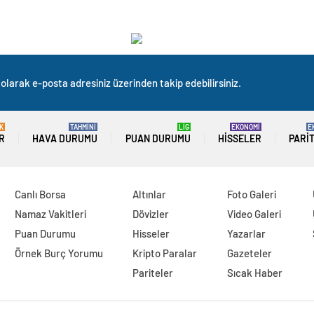
olarak e-posta adresiniz üzerinden takip edebilirsiniz.
K
TAHMİNİ
LİG
EKONOMİ
E
R
HAVA DURUMU
PUAN DURUMU
HISSELER
PARI
Canlı Borsa
Altınlar
Foto Galeri
Namaz Vakitleri
Dövizler
Video Galeri
Puan Durumu
Hisseler
Yazarlar
Örnek Burç Yorumu
Kripto Paralar
Gazeteler
Pariteler
Sıcak Haber