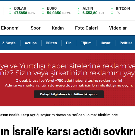
DOLAR
EURO
ALTIN
BITCOIN
47,5858
54,9450
6.353,80
%
0.1%
0.17%
1,97
Ekonomi
Spor
Kadın
Foto Galeri
Videolar
3.Sayfa
Avrupa
Bülten
Din
Eğitim
Hayat
Politika
ka’nın İsrail’e karşı açtığı soykırım davasına “müdahil olma” bildiriminde
ın İsrail’e karşı açtığı soyk