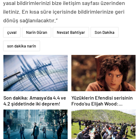
yasal bildirimlerinizi bize iletişim sayfası üzerinden
iletiniz. En kısa süre içerisinde bildirimlerinize geri
dönüş sağlanılacaktır.”
çuval
Narin Güran
Nevzat Bahtiyar
Son Dakika
son dakika narin
Son dakika: Amasya’da 4.4 ve
Yüzüklerin Efendisi serisinin
4.2 şiddetinde iki deprem!
Frodo’su Elijah Wood:
Filmlerde yüksek paralar
kazanmadım