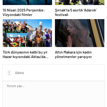
10 Nisan 2025 Perşembe:
Şırnak’ta 5 asırlık ‘Adarok’
Vizyondaki filmler
festivali
Türk dünyasının kalbi bu yıl
Altın Makara için kadın
Hazar kıyısındaki Aktau’da
yönetmenler yarışıyor
atacak