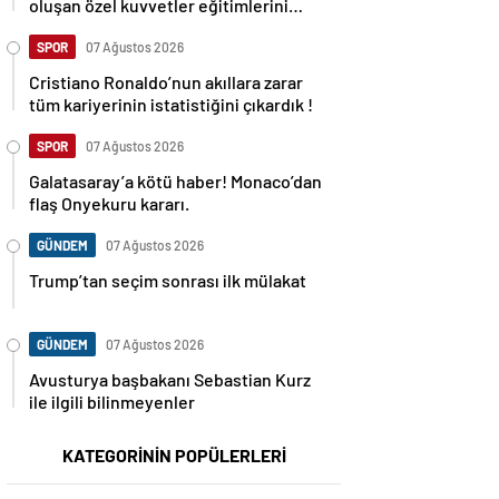
oluşan özel kuvvetler eğitimlerini
başlattı.
SPOR
07 Ağustos 2026
Cristiano Ronaldo’nun akıllara zarar
tüm kariyerinin istatistiğini çıkardık !
SPOR
07 Ağustos 2026
Galatasaray’a kötü haber! Monaco’dan
flaş Onyekuru kararı.
GÜNDEM
07 Ağustos 2026
Trump’tan seçim sonrası ilk mülakat
GÜNDEM
07 Ağustos 2026
Avusturya başbakanı Sebastian Kurz
ile ilgili bilinmeyenler
KATEGORİNİN POPÜLERLERİ