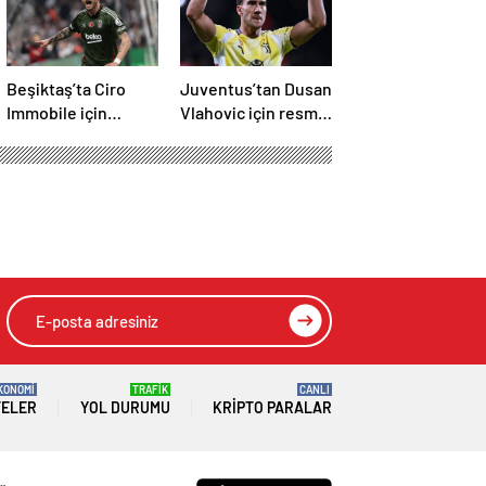
Beşiktaş’ta Ciro
Juventus’tan Dusan
Immobile için
Vlahovic için resmi
sürpriz karar! Plan
açıklama!
değişti
Fenerbahçe yanıtı
e Harry Kane’i
HIZLI YORUM YAP