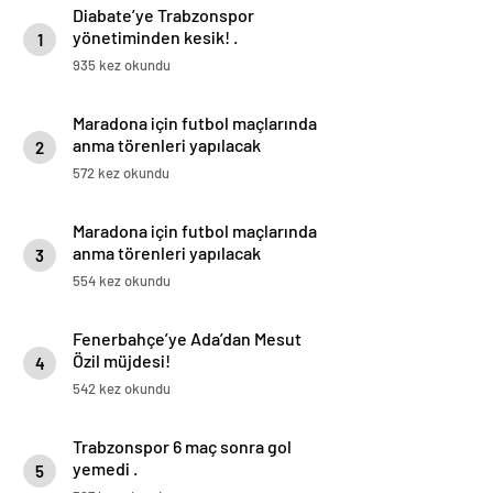
Diabate’ye Trabzonspor
yönetiminden kesik! .
1
935 kez okundu
Maradona için futbol maçlarında
anma törenleri yapılacak
2
572 kez okundu
Maradona için futbol maçlarında
anma törenleri yapılacak
3
554 kez okundu
Fenerbahçe’ye Ada’dan Mesut
Özil müjdesi!
4
542 kez okundu
Trabzonspor 6 maç sonra gol
yemedi .
5