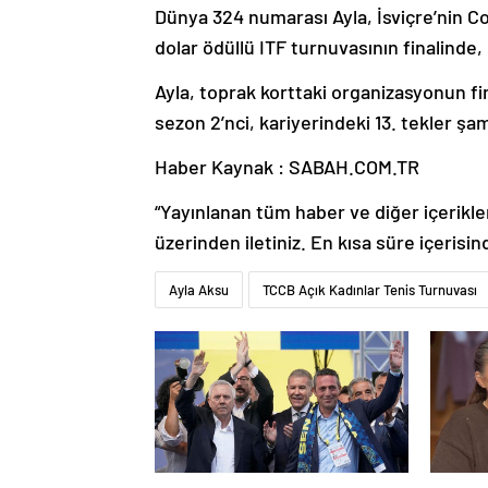
Dünya 324 numarası Ayla, İsviçre’nin C
dolar ödüllü ITF turnuvasının finalinde
Ayla, toprak korttaki organizasyonun fin
sezon 2’nci, kariyerindeki 13. tekler ş
Haber Kaynak : SABAH.COM.TR
“Yayınlanan tüm haber ve diğer içerikler i
üzerinden iletiniz. En kısa süre içerisin
Ayla Aksu
TCCB Açık Kadınlar Tenis Turnuvası