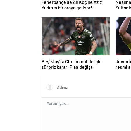
Fenerbahçe’de Ali Koç ile Aziz
Nesliha
Yıldırım bir araya geliyor!
Sultanla
Toplanan imza sayısı ortaya çıktı
Beşiktaş’ta Ciro Immobile için
Juventu
sürpriz karar! Plan değişti
resmi 
yanıtı