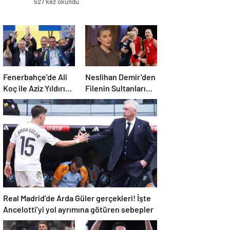
527 kez okundu
Fenerbahçe’de Ali
Neslihan Demir’den
Koç ile Aziz Yıldırım
Filenin Sultanları
bir araya geliyor!
için iddialı açıklama!
Toplanan imza
sayısı ortaya çıktı
Real Madrid’de Arda Güler gerçekleri! İşte
Ancelotti’yi yol ayrımına götüren sebepler