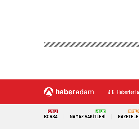
Mısır Haber
Spor
Basketbol
Erling Haaland; 
Erling Haaland; Th
yakaladı