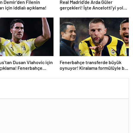
n Demir’den Filenin
Real Madrid’de Arda Güler
rı için iddialı açıklama!
gerçekleri! İşte Ancelotti’yi yol
ayrımına götüren sebepler
s’tan Dusan Vlahovic için
Fenerbahçe transferde büyük
açıklama! Fenerbahçe
oynuyor! Kiralama formülüyle bir
PSG’li daha