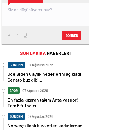
GÖNDER
SON DAKİKA
HABERLERİ
GÜNDEM
07 Ağustos 2026
Joe Biden 6 aylık hedeflerini açıkladı.
Senato buz gibi…
SPOR
07 Ağustos 2026
En fazla kızaran takım Antalyaspor!
Tam 5 futbolcu….
GÜNDEM
07 Ağustos 2026
Norweç silahlı kuvvetleri kadınlardan