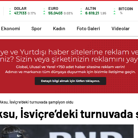
DOLAR
EURO
ALTIN
BITCOIN
47,7133
55,0403
6.619,21
%
0.17%
0.03%
1,95
Ekonomi
Spor
Kadın
Foto Galeri
Videolar
a Aksu, İsviçre’deki turnuvada şampiyon oldu
 Aksu, İsviçre’deki turnuvad