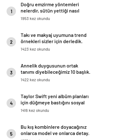
Doğru emzirme yöntemleri
nelerdir, sütün yettiği nasıl
1
anlaşılır?
1953 kez okundu
Takı ve makyaj uyumuna trend
örnekleri sizler için derledik.
2
1423 kez okundu
Annelik duygusunun ortak
tanımı diyebileceğimiz 10 başlık.
3
1422 kez okundu
Taylor Swift yeni albüm planları
için düğmeye bastığını sosyal
4
medyadan duyurdu!
1416 kez okundu
Bu kış kombinlere doyacağınız
onlarca model ve onlarca detay.
5