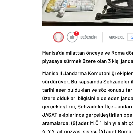
0
BEĞENDİM
ABONE OL
Manisa’da milattan önceye ve Roma dönem
piyasaya sürmek üzere olan 3 kişi jand
Manisa İl Jandarma Komutanlığı ekipleri,
sürdürüyor. Bu kapsamda Şehzadeler ilçe
tarihi eser buldukları ve söz konusu tar
üzere oldukları bilgisini elde eden jan
gerçekleştirdi. Şehzadeler İlçe Jandar
JASAT ekiplerince gerçekleştirilen ope
aramalarda; (9) adet M.Ö 1. bin yıla ait ç
4. Y.Y. ait gözyaşı şişesi, (4) adet Rom