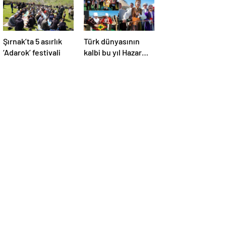
Şırnak’ta 5 asırlık
Türk dünyasının
‘Adarok’ festivali
kalbi bu yıl Hazar
kıyısındaki Aktau’da
atacak