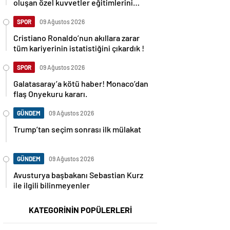
oluşan özel kuvvetler eğitimlerini
başlattı.
SPOR
09 Ağustos 2026
Cristiano Ronaldo’nun akıllara zarar
tüm kariyerinin istatistiğini çıkardık !
SPOR
09 Ağustos 2026
Galatasaray’a kötü haber! Monaco’dan
flaş Onyekuru kararı.
GÜNDEM
09 Ağustos 2026
Trump’tan seçim sonrası ilk mülakat
GÜNDEM
09 Ağustos 2026
Avusturya başbakanı Sebastian Kurz
ile ilgili bilinmeyenler
KATEGORİNİN POPÜLERLERİ