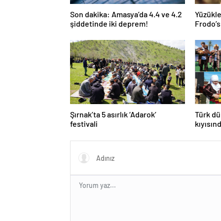
Son dakika: Amasya’da 4.4 ve 4.2
Yüzükle
şiddetinde iki deprem!
Frodo’s
yüksek
Şırnak’ta 5 asırlık ‘Adarok’
Türk dü
festivali
kıyısın