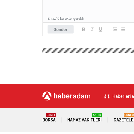
En az 10 karakter gerekli
Gönder
Haberleri a
CANLI
ANLIK
GÜNLÜ
BORSA
NAMAZ VAKITLERI
GAZETELE