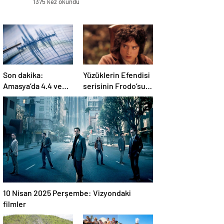
1375 kez okundu
Son dakika:
Yüzüklerin Efendisi
Amasya’da 4.4 ve
serisinin Frodo’su
4.2 şiddetinde iki
Elijah Wood:
deprem!
Filmlerde yüksek
paralar kazanmadım
10 Nisan 2025 Perşembe: Vizyondaki
filmler