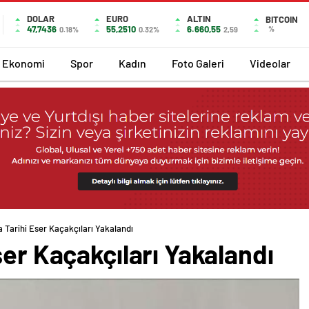
DOLAR
EURO
ALTIN
BITCOIN
47,7436
55,2510
6.660,55
%
0.18%
0.32%
2,59
Ekonomi
Spor
Kadın
Foto Galeri
Videolar
a Tarihi Eser Kaçakçıları Yakalandı
ser Kaçakçıları Yakalandı