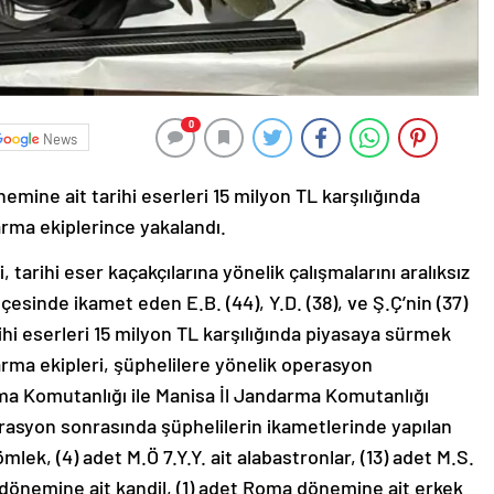
0
News
ine ait tarihi eserleri 15 milyon TL karşılığında
arma ekiplerince yakalandı.
 tarihi eser kaçakçılarına yönelik çalışmalarını aralıksız
sinde ikamet eden E.B. (44), Y.D. (38), ve Ş.Ç’nin (37)
ihi eserleri 15 milyon TL karşılığında piyasaya sürmek
darma ekipleri, şüphelilere yönelik operasyon
ma Komutanlığı ile Manisa İl Jandarma Komutanlığı
rasyon sonrasında şüphelilerin ikametlerinde yapılan
ömlek, (4) adet M.Ö 7.Y.Y. ait alabastronlar, (13) adet M.S.
a dönemine ait kandil, (1) adet Roma dönemine ait erkek