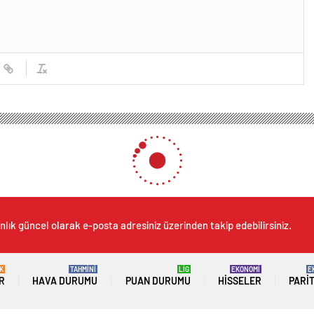
nlık güncel olarak e-posta adresiniz üzerinden takip edebilirsiniz.
K
TAHMİNİ
LİG
EKONOMİ
E
R
HAVA DURUMU
PUAN DURUMU
HISSELER
PARI