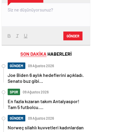
GÖNDER
SON DAKİKA
HABERLERİ
GÜNDEM
09 Ağustos 2026
Joe Biden 6 aylık hedeflerini açıkladı.
Senato buz gibi…
SPOR
09 Ağustos 2026
En fazla kızaran takım Antalyaspor!
Tam 5 futbolcu….
GÜNDEM
09 Ağustos 2026
Norweç silahlı kuvvetleri kadınlardan