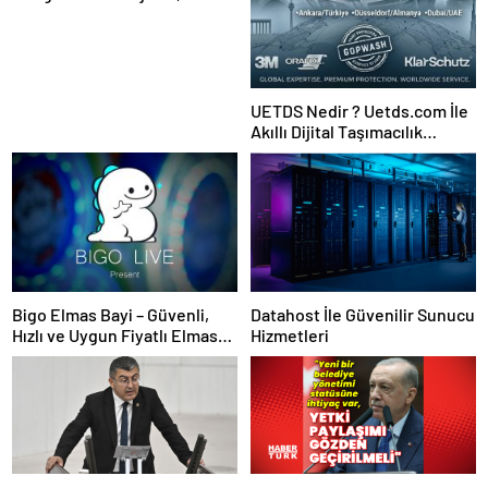
Ajansı ve Web Tasarım Ajansı
UETDS Nedir ? Uetds.com İle
Akıllı Dijital Taşımacılık
Yazılımı
Bigo Elmas Bayi – Güvenli,
Datahost İle Güvenilir Sunucu
Hızlı ve Uygun Fiyatlı Elmas
Hizmetleri
Satın Almanın Yeni Adresi