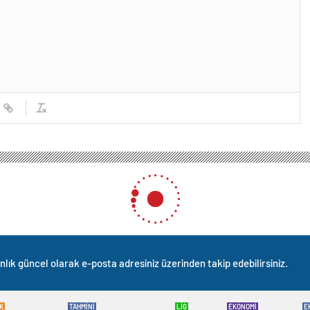
ılıçdaroğlu Düğünde Nikah Şahidi Oldu
çdaroğlu Düğünde Nikah Şah