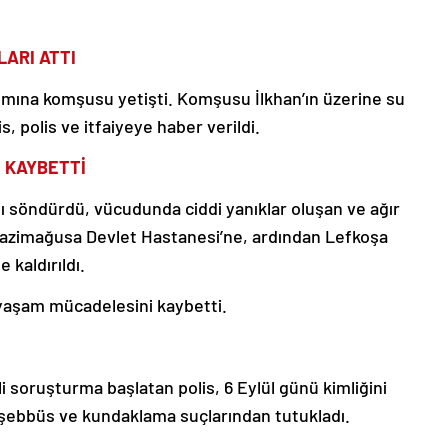
LARI ATTI
dımına komşusu yetişti. Komşusu İlkhan’ın üzerine su
, polis ve itfaiyeye haber verildi.
I KAYBETTİ
ını söndürdü, vücudunda ciddi yanıklar oluşan ve ağır
Gazimağusa Devlet Hastanesi’ne, ardından Lefkoşa
kaldırıldı.
yaşam mücadelesini kaybetti.
i soruşturma başlatan polis, 6 Eylül günü kimliğini
eşebbüs ve kundaklama suçlarından tutukladı.