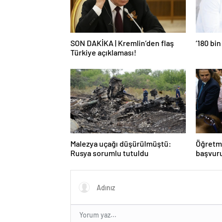
SON DAKİKA | Kremlin’den flaş
‘180 bin
Türkiye açıklaması!
Malezya uçağı düşürülmüştü:
Öğretme
Rusya sorumlu tutuldu
başvuru