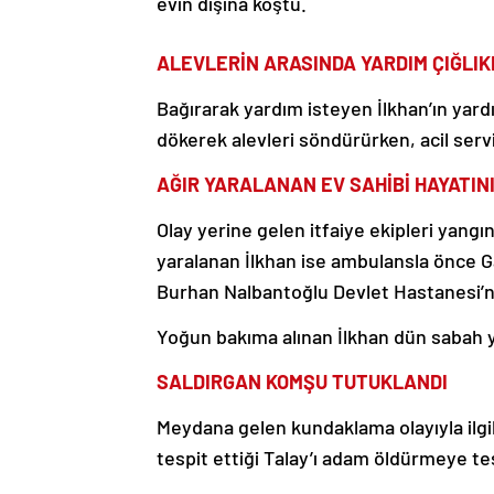
evin dışına koştu.
ALEVLERİN ARASINDA YARDIM ÇIĞLIK
Bağırarak yardım isteyen İlkhan’ın yar
dökerek alevleri söndürürken, acil servis
AĞIR YARALANAN EV SAHİBİ HAYATIN
Olay yerine gelen itfaiye ekipleri yang
yaralanan İlkhan ise ambulansla önce 
Burhan Nalbantoğlu Devlet Hastanesi’ne 
Yoğun bakıma alınan İlkhan dün sabah 
SALDIRGAN KOMŞU TUTUKLANDI
Meydana gelen kundaklama olayıyla ilgil
tespit ettiği Talay’ı adam öldürmeye t