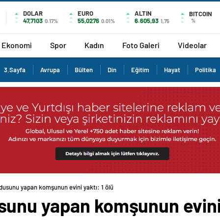
DOLAR
EURO
ALTIN
BITCOIN
47,7103
55,0276
6.605,93
%
0.17%
0.01%
1,75
Ekonomi
Spor
Kadın
Foto Galeri
Videolar
3.Sayfa
Avrupa
Bülten
Din
Eğitim
Hayat
Politika
dusunu yapan komşunun evini yaktı: 1 ölü
unu yapan komşunun evini y