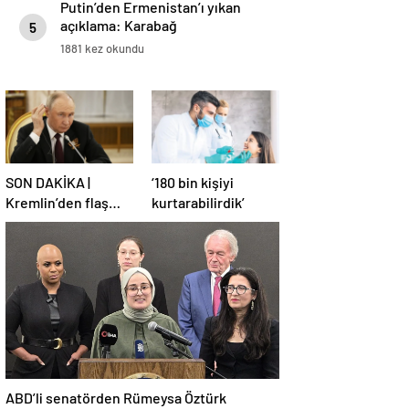
Putin’den Ermenistan’ı yıkan
açıklama: Karabağ
5
Azerbaycan’ın ayrılmaz bir
1881 kez okundu
parçasıdır!
SON DAKİKA |
‘180 bin kişiyi
Kremlin’den flaş
kurtarabilirdik’
Türkiye açıklaması!
ABD’li senatörden Rümeysa Öztürk