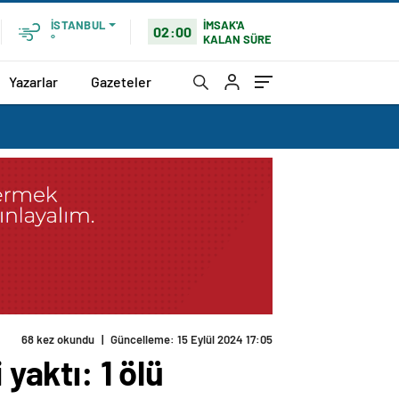
İMSAK'A
İSTANBUL
02:00
KALAN SÜRE
°
Yazarlar
Gazeteler
aktı: 1 ölü