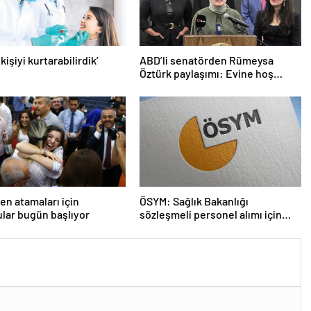
 kişiyi kurtarabilirdik’
ABD’li senatörden Rümeysa
Öztürk paylaşımı: Evine hoş
geldin!
n atamaları için
ÖSYM: Sağlık Bakanlığı
lar bugün başlıyor
sözleşmeli personel alımı için
tercihler başladı