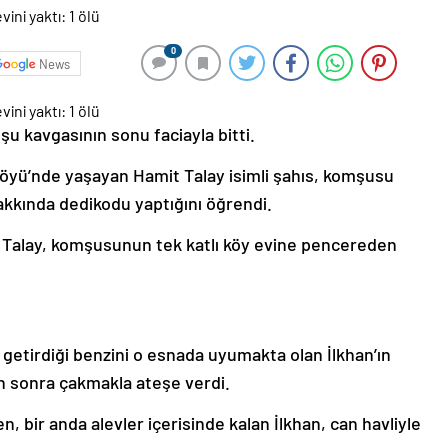
0
News
u kavgasının sonu faciayla bitti.
ı Köyü’nde yaşayan Hamit Talay isimli şahıs, komşusu
hakkında dedikodu yaptığını öğrendi.
t Talay, komşusunun tek katlı köy evine pencereden
 getirdiği benzini o esnada uyumakta olan İlkhan’ın
n sonra çakmakla ateşe verdi.
, bir anda alevler içerisinde kalan İlkhan, can havliyle