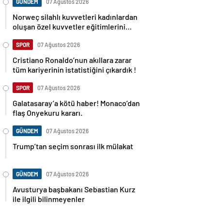
GÜNDEM
07 Ağustos 2026
Norweç silahlı kuvvetleri kadınlardan
oluşan özel kuvvetler eğitimlerini
başlattı.
SPOR
07 Ağustos 2026
Cristiano Ronaldo’nun akıllara zarar
tüm kariyerinin istatistiğini çıkardık !
SPOR
07 Ağustos 2026
Galatasaray’a kötü haber! Monaco’dan
flaş Onyekuru kararı.
GÜNDEM
07 Ağustos 2026
Trump’tan seçim sonrası ilk mülakat
GÜNDEM
07 Ağustos 2026
Avusturya başbakanı Sebastian Kurz
ile ilgili bilinmeyenler