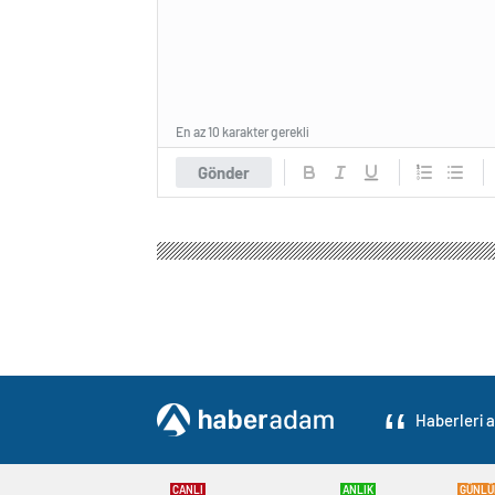
En az 10 karakter gerekli
Gönder
Mısır Haber
Gündem
Politika
Özgür Özel ve K
Özgür Özel ve Kılı