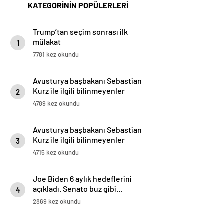
KATEGORİNİN POPÜLERLERİ
Trump’tan seçim sonrası ilk
mülakat
1
7781 kez okundu
Avusturya başbakanı Sebastian
Kurz ile ilgili bilinmeyenler
2
4789 kez okundu
Avusturya başbakanı Sebastian
Kurz ile ilgili bilinmeyenler
3
4715 kez okundu
Joe Biden 6 aylık hedeflerini
açıkladı. Senato buz gibi…
4
2869 kez okundu