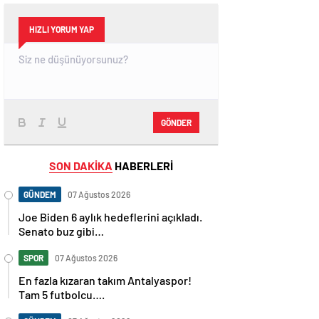
HIZLI YORUM YAP
GÖNDER
SON DAKİKA
HABERLERİ
GÜNDEM
07 Ağustos 2026
Joe Biden 6 aylık hedeflerini açıkladı.
Senato buz gibi…
SPOR
07 Ağustos 2026
En fazla kızaran takım Antalyaspor!
Tam 5 futbolcu….