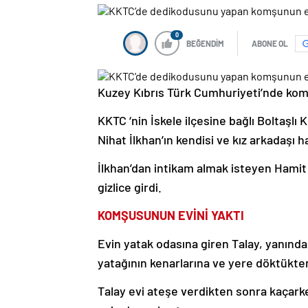
0
BEĞENDİM
ABONE OL
Kuzey Kıbrıs Türk Cumhuriyeti’nde komş
KKTC ‘nin İskele ilçesine bağlı Boltaşl
Nihat İlkhan’ın kendisi ve kız arkadaşı 
İlkhan’dan intikam almak isteyen Hami
gizlice girdi.
KOMŞUSUNUN EVİNİ YAKTI
Evin yatak odasına giren Talay, yanında
yatağının kenarlarına ve yere döktükte
Talay evi ateşe verdikten sonra kaçarken