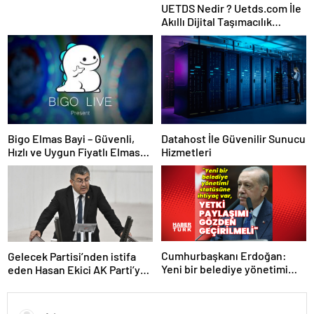
UETDS Nedir ? Uetds.com İle
Akıllı Dijital Taşımacılık
Yazılımı
Bigo Elmas Bayi – Güvenli,
Datahost İle Güvenilir Sunucu
Hızlı ve Uygun Fiyatlı Elmas
Hizmetleri
Satın Almanın Yeni Adresi
Cumhurbaşkanı Erdoğan:
Gelecek Partisi’nden istifa
Yeni bir belediye yönetimi
eden Hasan Ekici AK Parti’ye
statüsüne ihtiyaç var
katıldı