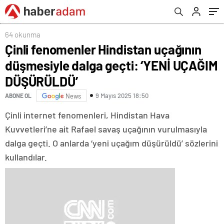
DÜŞÜRÜLDÜ’
64 okunma
Çinli fenomenler Hindistan uçağının
düşmesiyle dalga geçti: ‘YENİ UÇAĞIM
DÜŞÜRÜLDÜ’
9 Mayıs 2025 18:50
ABONE OL
News
Çinli internet fenomenleri, Hindistan Hava
Kuvvetleri’ne ait Rafael savaş uçağının vurulmasıyla
dalga geçti. O anlarda ‘yeni uçağım düşürüldü’ sözlerini
kullandılar.