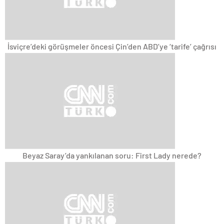
İsviçre’deki görüşmeler öncesi Çin’den ABD’ye ‘tarife’ çağrısı
Beyaz Saray’da yankılanan soru: First Lady nerede?