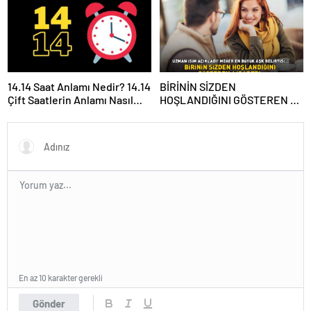
en etkili yöntem
kremi
14.14 Saat Anlamı Nedir? 14.14
BİRİNİN SİZDEN
Çift Saatlerin Anlamı Nasıl
HOŞLANDIĞINI GÖSTEREN 6
Yorumlanır?
İŞARET! Uzman isim açıkladı!
Meğer en büyük aşk
belirtisi…
En az 10 karakter gerekli
Gönder