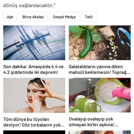
dönüş sağlanılacaktır.”
Aşk
Birce Akalay
Sosyal Medya
Tatil
Son dakika: Amasya’da 4.4 ve
Salatalıkların yanına diken
4.2 şiddetinde iki deprem!
mahsül beklemesin! Toprağı
verimsiz hale getiriyor
Ovalayıp ovalayıp yok
Tüm dünya bu tüyoları
olmayan kirler aşkına!
deniyor! Göz torbalarını yok
Kokusu çıkmayan bulaşıklara
eden yöntem: Hemoroid