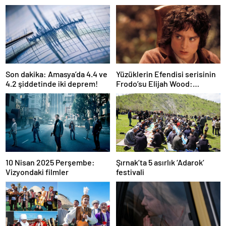
Son dakika: Amasya’da 4.4 ve
Yüzüklerin Efendisi serisinin
4.2 şiddetinde iki deprem!
Frodo’su Elijah Wood:
Filmlerde yüksek paralar
kazanmadım
10 Nisan 2025 Perşembe:
Şırnak’ta 5 asırlık ‘Adarok’
Vizyondaki filmler
festivali