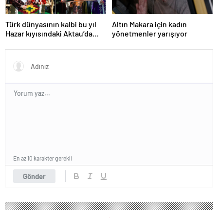
Türk dünyasının kalbi bu yıl
Altın Makara için kadın
Hazar kıyısındaki Aktau’da
yönetmenler yarışıyor
atacak
En az 10 karakter gerekli
Gönder