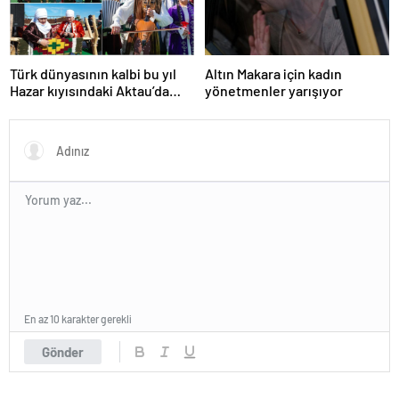
Türk dünyasının kalbi bu yıl
Altın Makara için kadın
Hazar kıyısındaki Aktau’da
yönetmenler yarışıyor
atacak
En az 10 karakter gerekli
Gönder