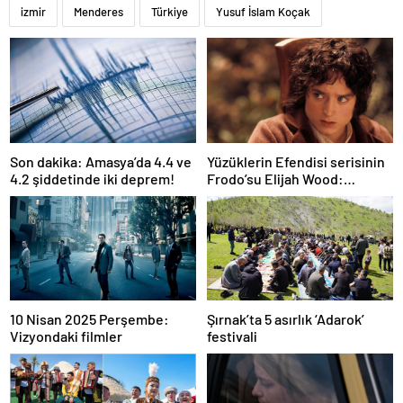
izmir
Menderes
Türkiye
Yusuf İslam Koçak
Son dakika: Amasya’da 4.4 ve
Yüzüklerin Efendisi serisinin
4.2 şiddetinde iki deprem!
Frodo’su Elijah Wood:
Filmlerde yüksek paralar
kazanmadım
10 Nisan 2025 Perşembe:
Şırnak’ta 5 asırlık ‘Adarok’
Vizyondaki filmler
festivali