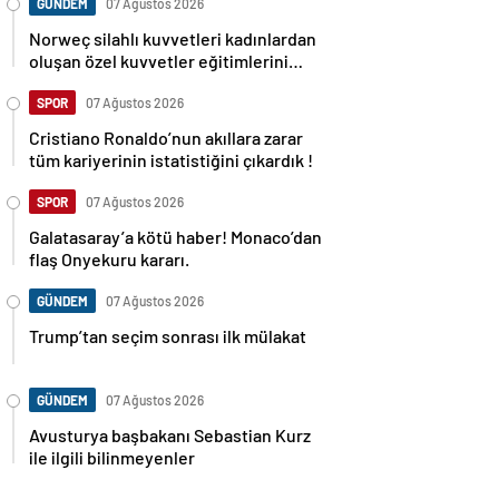
GÜNDEM
07 Ağustos 2026
Norweç silahlı kuvvetleri kadınlardan
oluşan özel kuvvetler eğitimlerini
başlattı.
SPOR
07 Ağustos 2026
Cristiano Ronaldo’nun akıllara zarar
tüm kariyerinin istatistiğini çıkardık !
SPOR
07 Ağustos 2026
Galatasaray’a kötü haber! Monaco’dan
flaş Onyekuru kararı.
GÜNDEM
07 Ağustos 2026
Trump’tan seçim sonrası ilk mülakat
GÜNDEM
07 Ağustos 2026
Avusturya başbakanı Sebastian Kurz
ile ilgili bilinmeyenler