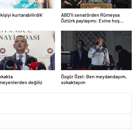
 kişiyi kurtarabilirdik’
ABD’li senatörden Rümeysa
Öztürk paylaşımı: Evine hoş
geldin!
okakta
Özgür Özel: Ben meydandayım,
meyenlerden değiliz
sokaktayım