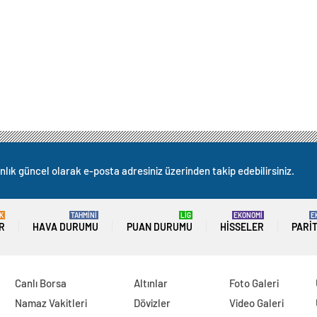
nlık güncel olarak e-posta adresiniz üzerinden takip edebilirsiniz.
K
TAHMİNİ
LİG
EKONOMİ
E
R
HAVA DURUMU
PUAN DURUMU
HISSELER
PARI
Canlı Borsa
Altınlar
Foto Galeri
Namaz Vakitleri
Dövizler
Video Galeri