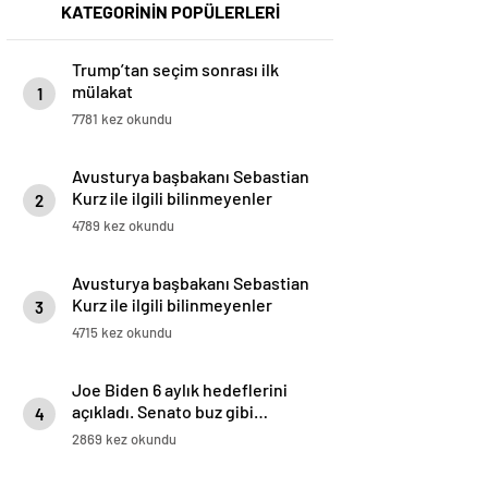
KATEGORİNİN POPÜLERLERİ
Trump’tan seçim sonrası ilk
mülakat
1
7781 kez okundu
Avusturya başbakanı Sebastian
Kurz ile ilgili bilinmeyenler
2
4789 kez okundu
Avusturya başbakanı Sebastian
Kurz ile ilgili bilinmeyenler
3
4715 kez okundu
Joe Biden 6 aylık hedeflerini
açıkladı. Senato buz gibi…
4
2869 kez okundu