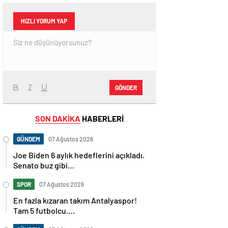
HIZLI YORUM YAP
GÖNDER
SON DAKİKA
HABERLERİ
GÜNDEM
07 Ağustos 2026
Joe Biden 6 aylık hedeflerini açıkladı.
Senato buz gibi…
SPOR
07 Ağustos 2026
En fazla kızaran takım Antalyaspor!
Tam 5 futbolcu….