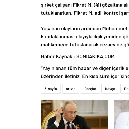
şirket çalışanı Fikret M. (41) gözaltına
tutuklanırken, Fikret M. adli kontrol şart
Yaşanan olayların ardından Muhammet U
kundaklanması olayıyla ilgili yeniden göza
mahkemece tutuklanarak cezaevine gön
Haber Kaynak : SONDAKIKA.COM
“Yayınlanan tüm haber ve diğer içerikler i
üzerinden iletiniz. En kısa süre içerisin
3-sayfa
artvin
Borçka
Kavga
Pol