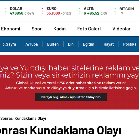
DOLAR
EURO
ALTIN
BITCOIN
47,6956
55,1608
6.495,52
%
0.04%
-0.12%
0,05
Ekonomi
Spor
Kadın
Foto Galeri
Videolar
3.Sayfa
Avrupa
Bülten
Din
Eğitim
Hayat
Politika
 Sonrası Kundaklama Olayı
onrası Kundaklama Olayı