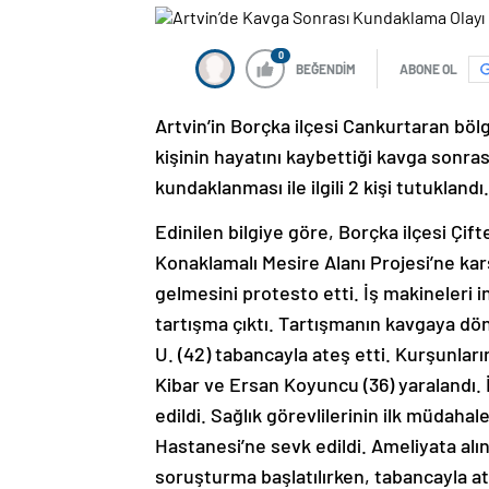
0
BEĞENDİM
ABONE OL
Artvin’in Borçka ilçesi Cankurtaran böl
kişinin hayatını kaybettiği kavga sonras
kundaklanması ile ilgili 2 kişi tutuklandı.
Edinilen bilgiye göre, Borçka ilçesi Ç
Konaklamalı Mesire Alanı Projesi’ne karş
gelmesini protesto etti. İş makineleri ind
tartışma çıktı. Tartışmanın kavgaya dö
U. (42) tabancayla ateş etti. Kurşunlar
Kibar ve Ersan Koyuncu (36) yaralandı. 
edildi. Sağlık görevlilerinin ilk müdah
Hastanesi’ne sevk edildi. Ameliyata alına
soruşturma başlatılırken, tabancayla at