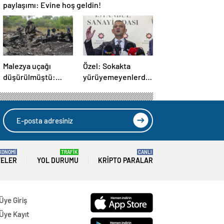
paylaşımı: Evine hoş geldin!
Malezya uçağı
Özel: Sokakta
düşürülmüştü:
yürüyemeyenlerden
Rusya sorumlu
değiliz
tutuldu
KONOMİ
TRAFİK
CANLI
TELER
YOL DURUMU
KRIPTO PARALAR
Üye Giriş
Üye Kayıt