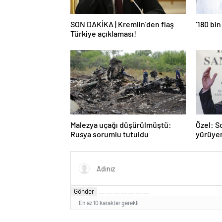
SON DAKİKA | Kremlin’den flaş
‘180 bin
Türkiye açıklaması!
Malezya uçağı düşürülmüştü:
Özel: S
Rusya sorumlu tutuldu
yürüye
Gönder
En az 10 karakter gerekli