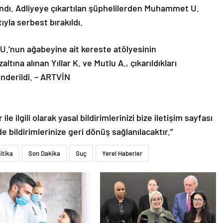
 alındı. Adliyeye çıkartılan şüphelilerden Muhammet U.
ıyla serbest bırakıldı.
.’nun ağabeyine ait kereste atölyesinin
ltına alınan Yıllar K. ve Mutlu A., çıkarıldıkları
derildi. – ARTVİN
le ilgili olarak yasal bildirimlerinizi bize iletişim sayfası
de bildirimlerinize geri dönüş sağlanılacaktır.”
itika
Son Dakika
Suç
Yerel Haberler