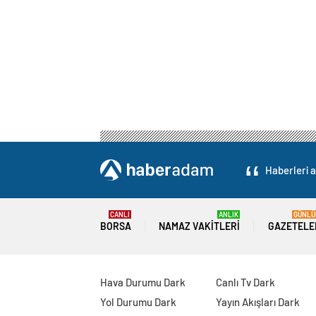
Haberleri a
CANLI
ANLIK
GÜNLÜ
BORSA
NAMAZ VAKITLERI
GAZETELE
Hava Durumu Dark
Canlı Tv Dark
Yol Durumu Dark
Yayın Akışları Dark