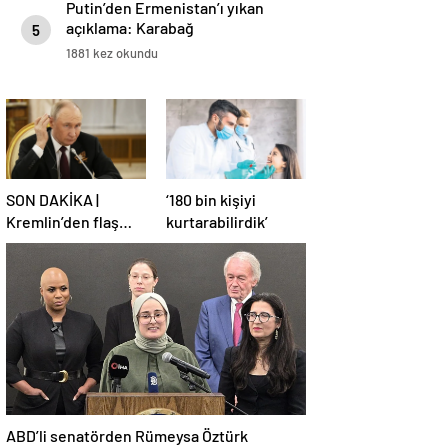
Putin’den Ermenistan’ı yıkan
açıklama: Karabağ
5
Azerbaycan’ın ayrılmaz bir
1881 kez okundu
parçasıdır!
SON DAKİKA |
‘180 bin kişiyi
Kremlin’den flaş
kurtarabilirdik’
Türkiye açıklaması!
ABD’li senatörden Rümeysa Öztürk