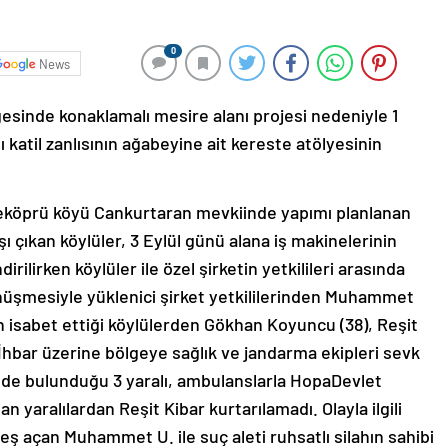
0
News
gesinde konaklamalı mesire alanı projesi nedeniyle 1
ı katil zanlısının ağabeyine ait kereste atölyesinin
ifteköprü köyü Cankurtaran mevkiinde yapımı planlanan
ı çıkan köylüler, 3 Eylül günü alana iş makinelerinin
irilirken köylüler ile özel şirketin yetkilileri arasında
nüşmesiyle yüklenici şirket yetkililerinden Muhammet
ın isabet ettiği köylülerden Gökhan Koyuncu (38), Reşit
İhbar üzerine bölgeye sağlık ve jandarma ekipleri sevk
alede bulunduğu 3 yaralı, ambulanslarla HopaDevlet
n yaralılardan Reşit Kibar kurtarılamadı. Olayla ilgili
eş açan Muhammet U. ile suç aleti ruhsatlı silahın sahibi