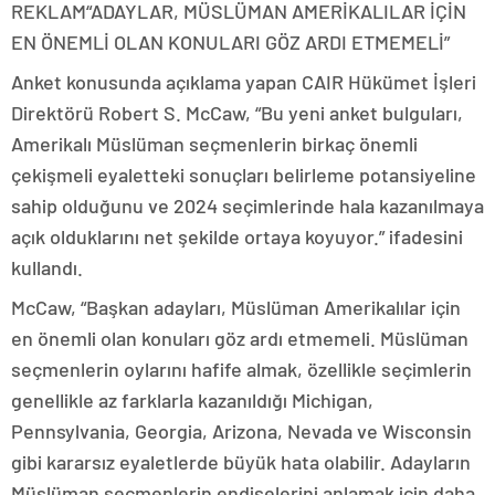
REKLAM
“ADAYLAR, MÜSLÜMAN AMERİKALILAR İÇİN
EN ÖNEMLİ OLAN KONULARI GÖZ ARDI ETMEMELİ”
Anket konusunda açıklama yapan CAIR Hükümet İşleri
Direktörü Robert S. McCaw, “Bu yeni anket bulguları,
Amerikalı Müslüman seçmenlerin birkaç önemli
çekişmeli eyaletteki sonuçları belirleme potansiyeline
sahip olduğunu ve 2024 seçimlerinde hala kazanılmaya
açık olduklarını net şekilde ortaya koyuyor.” ifadesini
kullandı.
McCaw, “Başkan adayları, Müslüman Amerikalılar için
en önemli olan konuları göz ardı etmemeli. Müslüman
seçmenlerin oylarını hafife almak, özellikle seçimlerin
genellikle az farklarla kazanıldığı Michigan,
Pennsylvania, Georgia, Arizona, Nevada ve Wisconsin
gibi kararsız eyaletlerde büyük hata olabilir. Adayların
Müslüman seçmenlerin endişelerini anlamak için daha