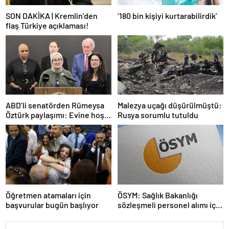
SON DAKİKA | Kremlin’den
‘180 bin kişiyi kurtarabilirdik’
flaş Türkiye açıklaması!
ABD’li senatörden Rümeysa
Malezya uçağı düşürülmüştü:
Öztürk paylaşımı: Evine hoş
Rusya sorumlu tutuldu
geldin!
Öğretmen atamaları için
ÖSYM: Sağlık Bakanlığı
başvurular bugün başlıyor
sözleşmeli personel alımı için
tercihler başladı