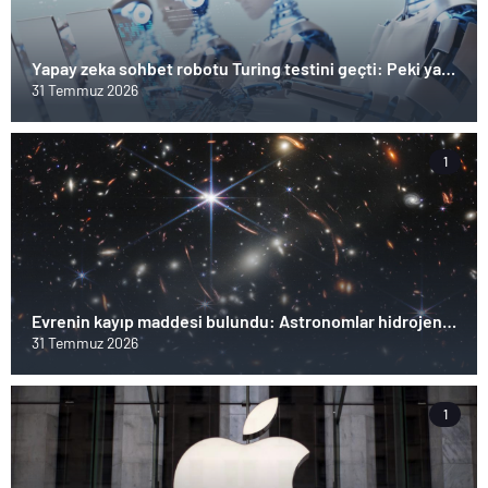
Yapay zeka sohbet robotu Turing testini geçti: Peki ya
şimdi?
31 Temmuz 2026
1
Evrenin kayıp maddesi bulundu: Astronomlar hidrojenin
izini sürdü
31 Temmuz 2026
1