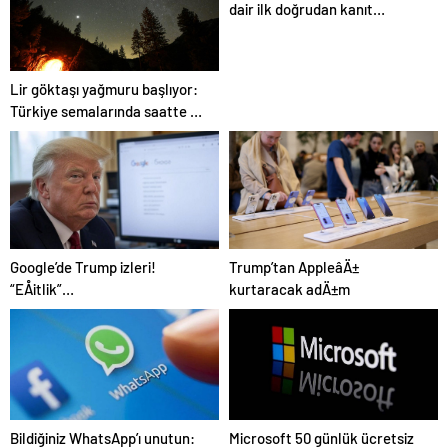
dair ilk doğrudan kanıt
bulundu
Lir göktaşı yağmuru başlıyor:
Türkiye semalarında saatte 15
yıldız kayması görülebilecek
Google’de Trump izleri!
Trump’tan AppleâÄ±
“EÅitlik”
kurtaracak adÄ±m
ilkesiÂ rafaÂ kaldÄ±rÄ±lÄ±yor,
iÅe alÄ±m sÃ¼reci deÄiÅiyor
Bildiğiniz WhatsApp’ı unutun:
Microsoft 50 günlük ücretsiz