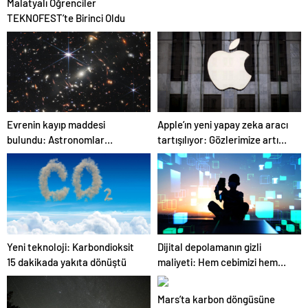
Malatyalı Öğrenciler
şimdi?
TEKNOFEST’te Birinci Oldu
Evrenin kayıp maddesi
Apple’ın yeni yapay zeka aracı
bulundu: Astronomlar
tartışılıyor: Gözlerimize artık
hidrojenin izini sürdü
güvenebilir miyiz?
Yeni teknoloji: Karbondioksit
Dijital depolamanın gizli
15 dakikada yakıta dönüştü
maliyeti: Hem cebimizi hem
gezegeni tehdit ediyor
Mars’ta karbon döngüsüne