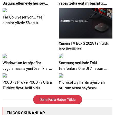
Bu güncellemeyle her şey
yapay zeka eğitimi başlattı:
değişti
İlgi yoğun, yerinizi hemen alın!
Tar Çölü yeşeriyor… Yeşil
alanlar yüzde 38 arttı
Xiaomi TV Box S 2025 tanıtıldı:
İşte özellikleri
Windows’un fotoğraflar
Samsung açıkladı: Eski
uygulamasına yeni özellikler
telefonlara One UI 7 ne zaman
geliyor
gelecek
POCO F7 Pro ve POCO F7 Ultra
Microsoft, yıllardır aynı olan
Türkiye fiyatı belli oldu
oturum açma sayfasını
yeniledi
Daha Fazla Haber Yükle
EN ÇOK OKUNANLAR