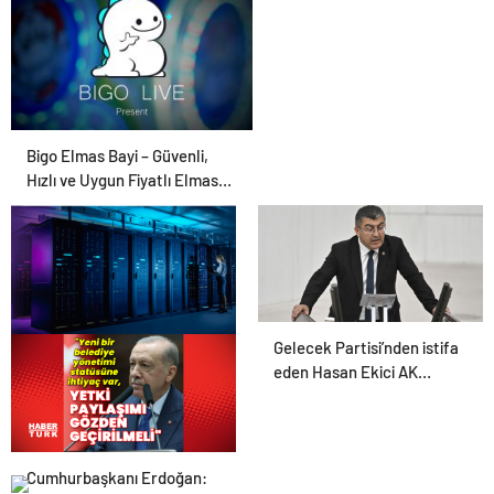
Bigo Elmas Bayi – Güvenli,
Hızlı ve Uygun Fiyatlı Elmas
Satın Almanın Yeni Adresi
Gelecek Partisi’nden istifa
Datahost İle Güvenilir
eden Hasan Ekici AK
Sunucu Hizmetleri
Parti’ye katıldı
Cumhurbaşkanı Erdoğan: