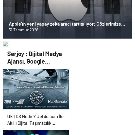
Apple’ın yeni yapay zeka aracı tartışılıyor: Gözlerimize
artık güvenebilir miyiz?
31 Temmuz 2026
Serjoy : Dijital Medya
Ajansı, Google
Reklam Ajansı, SEO
Ajansı ve Web
Tasarım Ajansı
UETDS Nedir ? Uetds.com İle
Akıllı Dijital Taşımacılık
Yazılımı