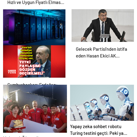
Hızlı ve Uygun Fiyatlı Elmas
Satın Almanın Yeni Adresi
Gelecek Partisi’nden istifa
Datahost İle Güvenilir
eden Hasan Ekici AK
Sunucu Hizmetleri
Parti’ye katıldı
Cumhurbaşkanı Erdoğan:
Yeni bir belediye yönetimi
statüsüne ihtiyaç var
Yapay zeka sohbet robotu
Turing testini geçti: Peki ya