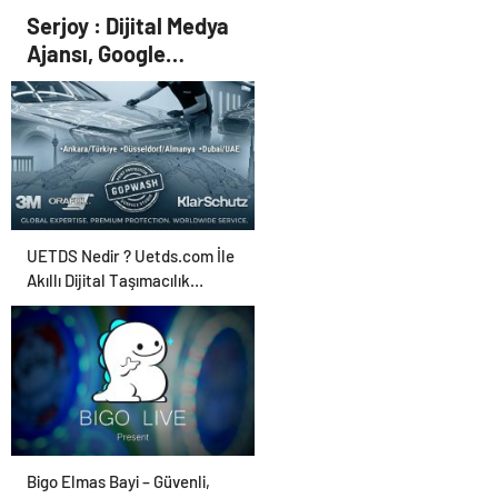
Yeni bir belediye yönetimi
Serjoy : Dijital Medya
statüsüne ihtiyaç var
Ajansı, Google
Reklam Ajansı, SEO
Ajansı ve Web
Tasarım Ajansı
UETDS Nedir ? Uetds.com İle
Akıllı Dijital Taşımacılık
Yazılımı
Bigo Elmas Bayi – Güvenli,