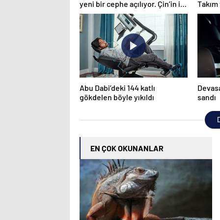
yeni bir cephe açılıyor. Çin’in ilk
Takım 
tepkisi!
Abu Dabi’deki 144 katlı
Devasa
gökdelen böyle yıkıldı
sandı
D
EN ÇOK OKUNANLAR