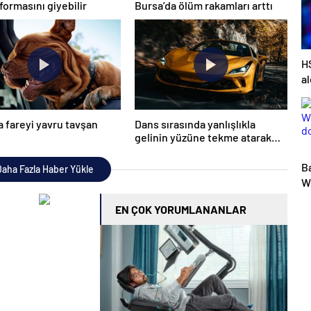
formasını giyebilir
Bursa’da ölüm rakamları arttı
HS
al
 fareyi yavru tavşan
Dans sırasında yanlışlıkla
gelinin yüzüne tekme atarak
düğünü mahvetti
B
aha Fazla Haber Yükle
Wi
do
EN ÇOK YORUMLANANLAR