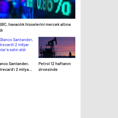
BC, havacılık hisselerini mercek altına
dı
anco Santander,
Petrol 12 haftanın
recard’ı 2 milyar
zirvesinde
lar’a satın aldı