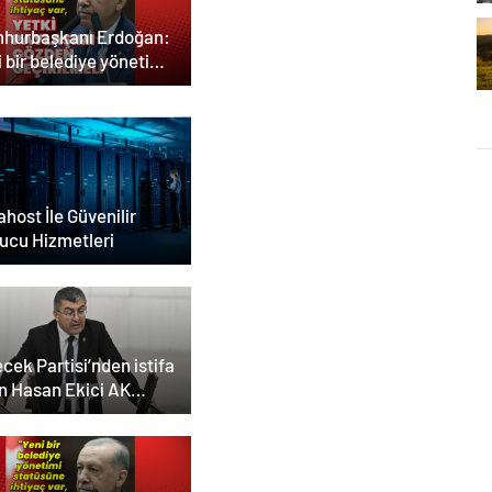
hurbaşkanı Erdoğan:
 bir belediye yönetimi
üsüne ihtiyaç var
host İle Güvenilir
ucu Hizmetleri
cek Partisi’nden istifa
n Hasan Ekici AK
i’ye katıldı