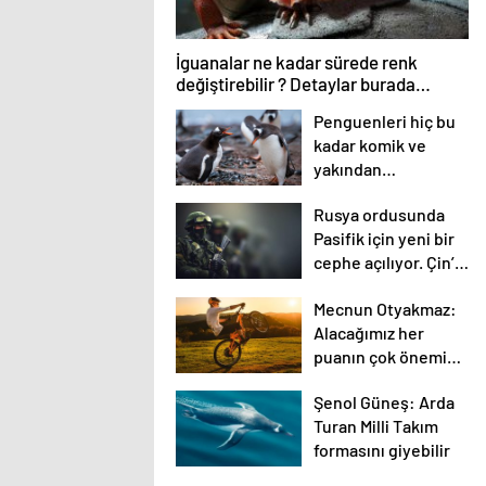
İguanalar ne kadar sürede renk
değiştirebilir ? Detaylar burada…
Penguenleri hiç bu
kadar komik ve
yakından
görmemiştiniz
Rusya ordusunda
Pasifik için yeni bir
cephe açılıyor. Çin’in
ilk tepkisi!
Mecnun Otyakmaz:
Alacağımız her
puanın çok önemi
var
Şenol Güneş: Arda
Turan Milli Takım
formasını giyebilir