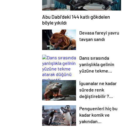
Abu Dabi’deki 144 katlı gökdelen
böyle yıkıldı
Devasa fareyi yavru
tavşan sandı
Dans sırasında
yanlışlıkla gelinin
yüzüne tekme
atarak düğünü
İguanalar ne kadar
mahvetti
sürede renk
değiştirebilir ?
Detaylar burada…
Penguenleri hiç bu
kadar komik ve
yakından
görmemiştiniz