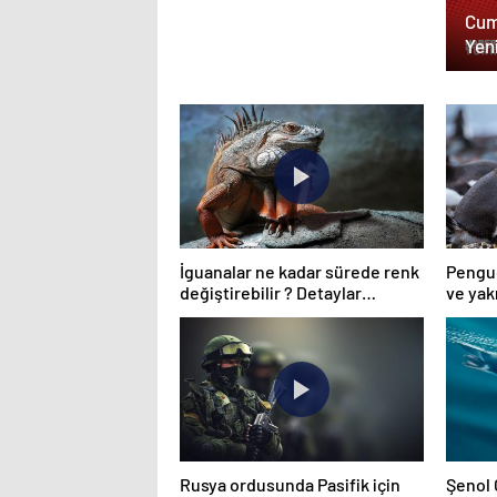
Cum
Yeni
stat
İguanalar ne kadar sürede renk
Pengue
değiştirebilir ? Detaylar
ve yak
burada…
Rusya ordusunda Pasifik için
Şenol 