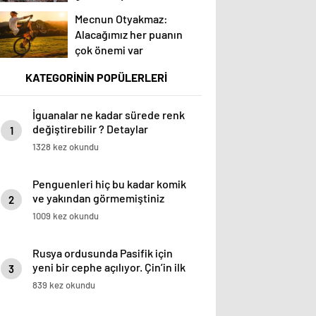
Mecnun Otyakmaz:
Alacağımız her puanın
çok önemi var
KATEGORİNİN POPÜLERLERİ
İguanalar ne kadar sürede renk
değiştirebilir ? Detaylar
1
burada…
1328 kez okundu
Penguenleri hiç bu kadar komik
ve yakından görmemiştiniz
2
1009 kez okundu
Rusya ordusunda Pasifik için
yeni bir cephe açılıyor. Çin’in ilk
3
tepkisi!
839 kez okundu