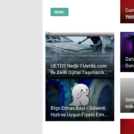
Cum
GENEL
Yeni
Serjoy : Dijital Medya
stat
Ajansı, Google Reklam
Ajansı, SEO Ajansı ve
Web Tasarım Ajansı
Data
Sun
UETDS Nedir ? Uetds.com
İle Akıllı Dijital Taşımacılık
Yazılımı
Gele
ede
Bigo Elmas Bayi – Güvenli,
Part
Hızlı ve Uygun Fiyatlı Elmas
Satın Almanın Yeni Adresi