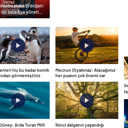
hurbaşkanı Erdoğan:
 bir belediye yönetimi
üsüne ihtiyaç var
nleri hiç bu kadar komik
Mecnun Otyakmaz: Alacağımız
ından görmemiştiniz
her puanın çok önemi var
G
H
7.
c
Güneş: Arda Turan Milli
İkinci dalganın yaşandığı