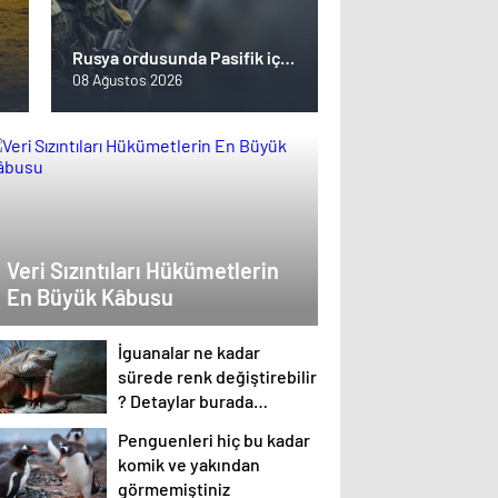
Rusya ordusunda Pasifik için
yeni bir cephe açılıyor. Çin’in
08 Ağustos 2026
ilk tepkisi!
Veri Sızıntıları Hükümetlerin
En Büyük Kâbusu
İguanalar ne kadar
sürede renk değiştirebilir
? Detaylar burada…
Penguenleri hiç bu kadar
komik ve yakından
görmemiştiniz