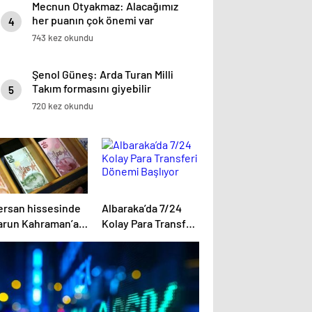
Mecnun Otyakmaz: Alacağımız
her puanın çok önemi var
4
743 kez okundu
Şenol Güneş: Arda Turan Milli
Takım formasını giyebilir
5
720 kez okundu
ersan hissesinde
Albaraka’da 7/24
arun Kahraman’a
Kolay Para Transferi
2 milyon TL para
Dönemi Başlıyor
ezası