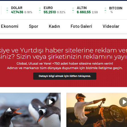
DOLAR
EURO
ALTIN
BITCOIN
47,7436
55,2510
6.660,55
%
0.18%
0.32%
2,59
Ekonomi
Spor
Kadın
Foto Galeri
Videolar