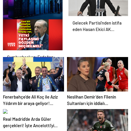
Gelecek Partisi’nden istifa
Datahost İle Güvenilir
eden Hasan Ekici AK
Sunucu Hizmetleri
Parti’ye katıldı
Cumhurbaşkanı Erdoğan:
Yeni bir belediye yönetimi
statüsüne ihtiyaç var
Fenerbahçe’de Ali Koç ile Aziz
Neslihan Demir’den Filenin
Yıldırım bir araya geliyor!
Sultanları için iddialı
Toplanan imza sayısı ortaya
açıklama!
çıktı
Real Madrid’de Arda Güler
gerçekleri! İşte Ancelotti’yi