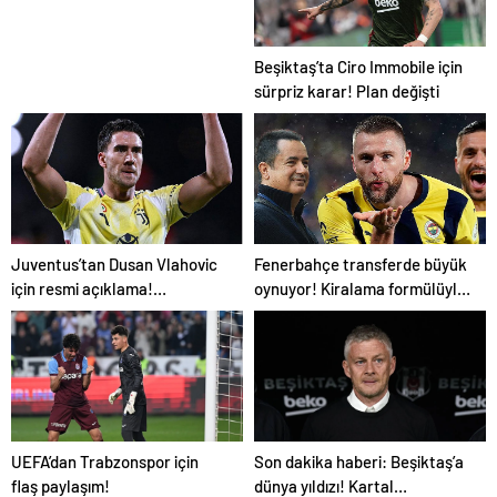
yol ayrımına götüren sebepler
Beşiktaş’ta Ciro Immobile için
sürpriz karar! Plan değişti
Juventus’tan Dusan Vlahovic
Fenerbahçe transferde büyük
için resmi açıklama!
oynuyor! Kiralama formülüyle
Fenerbahçe yanıtı
bir PSG’li daha
UEFA’dan Trabzonspor için
Son dakika haberi: Beşiktaş’a
flaş paylaşım!
dünya yıldızı! Kartal