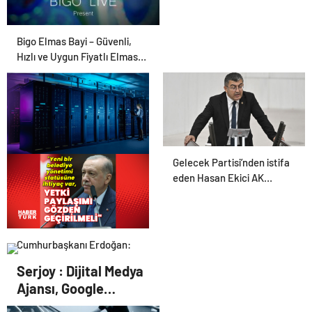
Bigo Elmas Bayi – Güvenli,
Hızlı ve Uygun Fiyatlı Elmas
Satın Almanın Yeni Adresi
Gelecek Partisi’nden istifa
Datahost İle Güvenilir
eden Hasan Ekici AK
Sunucu Hizmetleri
Parti’ye katıldı
Cumhurbaşkanı Erdoğan:
Yeni bir belediye yönetimi
Serjoy : Dijital Medya
statüsüne ihtiyaç var
Ajansı, Google
Reklam Ajansı, SEO