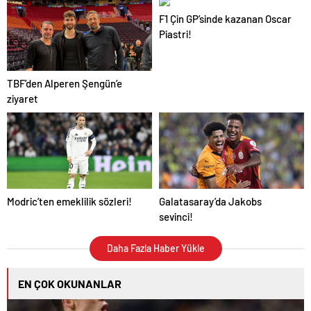
F1 Çin GP’sinde kazanan Oscar
Piastri!
TBF’den Alperen Şengün’e
ziyaret
Modric’ten emeklilik sözleri!
Galatasaray’da Jakobs
sevinci!
Daha Fazla Haber Yükle
EN ÇOK OKUNANLAR