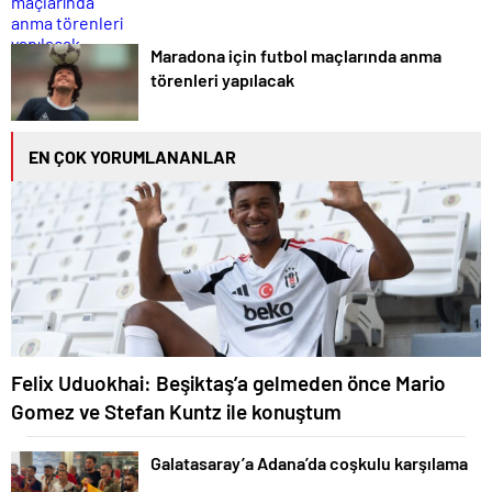
Maradona için futbol maçlarında anma
törenleri yapılacak
EN ÇOK YORUMLANANLAR
Felix Uduokhai: Beşiktaş’a gelmeden önce Mario
Gomez ve Stefan Kuntz ile konuştum
Galatasaray’a Adana’da coşkulu karşılama