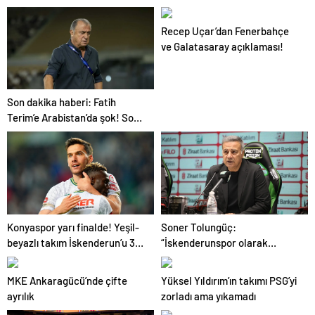
transferde harekete geçti…
Recep Uçar’dan Fenerbahçe
ve Galatasaray açıklaması!
Son dakika haberi: Fatih
Terim’e Arabistan’da şok! Son
dakikalarda yıkıldı…
Konyaspor yarı finalde! Yeşil-
Soner Tolungüç:
beyazlı takım İskenderun’u 3
“İskenderunspor olarak
golle mağlup etti
buraya kadarmış”
MKE Ankaragücü’nde çifte
Yüksel Yıldırım’ın takımı PSG’yi
ayrılık
zorladı ama yıkamadı